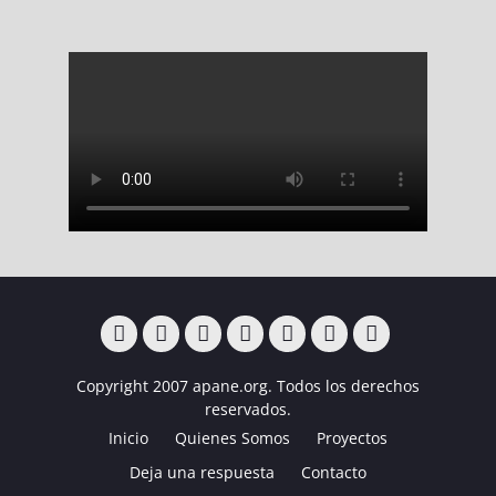
Inicio
Quienes
Proyectos
Deja
Contacto
Campus
Noticias
Copyright 2007 apane.org. Todos los derechos
Somos
una
de
reservados.
respuesta
fútbol
Inicio
Quienes Somos
Proyectos
diversidad
funcional
Deja una respuesta
Contacto