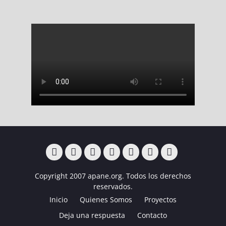
Inicio
Quienes
Proyectos
Deja
Contacto
Campus
Noticias
Copyright 2007 apane.org. Todos los derechos
Somos
una
de
reservados.
respuesta
fútbol
Inicio
Quienes Somos
Proyectos
diversidad
funcional
Deja una respuesta
Contacto